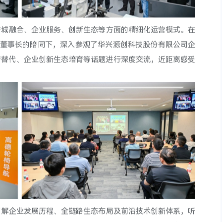
产城融合、企业服务、创新生态等方面的精细化运营模式。在
源董事长的陪同下，深入参观了华兴源创科技股份有限公司企
产替代、企业创新生态培育等话题进行深度交流，近距离感受