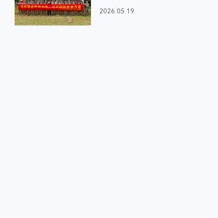
行锻精兵——合肥建投2
026年度首期基干民兵
2026.05.19
集训圆满完成