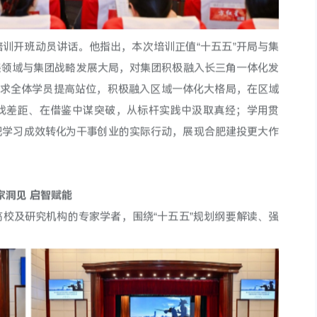
培训开班动员讲话。他指出，本次培训正值
“十五五”开局与集
展领域与集团战略发展大局，对集团积极融入长三角一体化发
要求全体学员提高站位，积极融入区域一体化大格局，在区域
找差距、在借鉴中谋突破，从标杆实践中汲取真经；学用贯
把学习成效转化为干事创业的实际行动，展现合肥建投更大作
家洞见 启智赋能
校及研究机构的专家学者，围绕“十五五”规划纲要解读、强