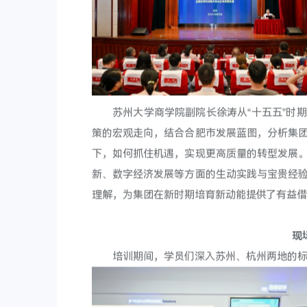
苏州大学商学院副院长徐涛从“十五五”时
策的宏观走向，结合合肥市发展蓝图，分析集
下，如何抓住机遇，实现更高质量的转型发展
新、数字经济发展等方面的生动实践与宝贵经
理解，为集团在新时期培育新动能提供了有益借
现
培训期间，学员们深入苏州、杭州两地的标