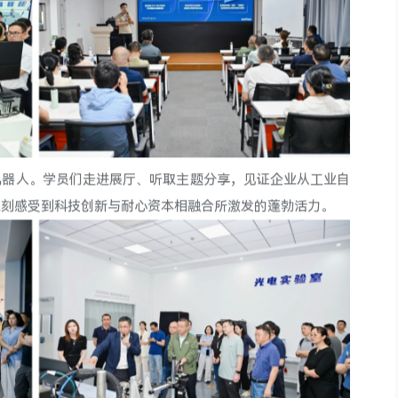
机器人。学员们走进展厅、听取主题分享，见证企业从工业自
深刻感受到科技创新与耐心资本相融合所激发的蓬勃活力。