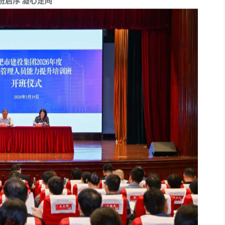
班启序
凝心定向